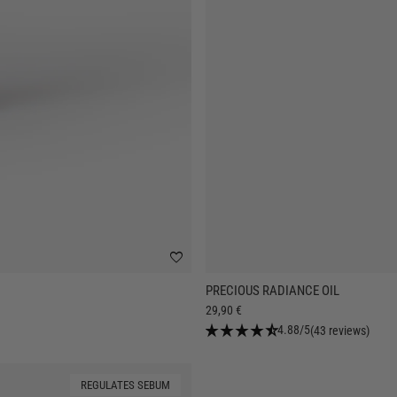
favorite
PRECIOUS RADIANCE OIL
29,90 €
star_rate
star_rate
star_rate
star_rate
star_rate_half
4.88/5
(43 reviews)
REGULATES SEBUM