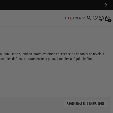
arrow_forward
search
favorite
account_circle
local_mall
keyboard_arrow_down
EUR
/
EN
0
 pour un usage quotidien. Notre expertise en science du bananier se révèle à
r les défenses naturelles de la peau, à tonifier, à réguler le film
REGENERATES & NOURISHES