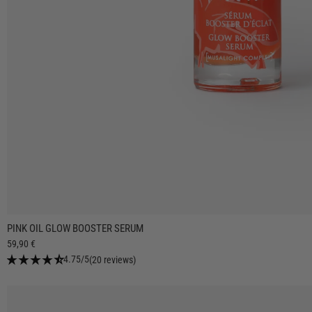
PINK OIL GLOW BOOSTER SERUM
59,90 €
star_rate
star_rate
star_rate
star_rate
star_rate_half
4.75/5
(20 reviews)