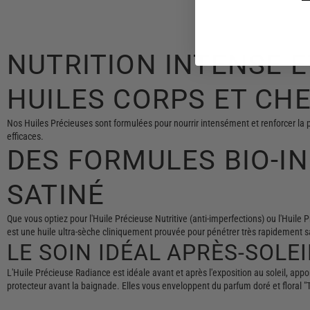
NUTRITION INTENSE E
HUILES CORPS ET CH
Nos Huiles Précieuses sont formulées pour nourrir intensément et renforcer la p
efficaces.
DES FORMULES BIO-IN
SATINÉ
Que vous optiez pour l'Huile Précieuse Nutritive (anti-imperfections) ou l'Huil
est une huile ultra-sèche cliniquement prouvée pour pénétrer très rapidement san
LE SOIN IDÉAL APRÈS-SOLE
L'Huile Précieuse Radiance est idéale avant et après l'exposition au soleil, app
protecteur avant la baignade. Elles vous enveloppent du parfum doré et floral "T