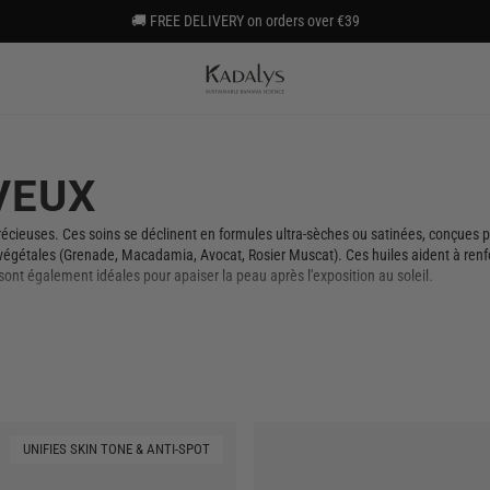
🚚 FREE DELIVERY on orders over €39
VEUX
 Précieuses. Ces soins se déclinent en formules ultra-sèches ou satinées, conçues
végétales (Grenade, Macadamia, Avocat, Rosier Muscat). Ces huiles aident à renforce
es sont également idéales pour apaiser la peau après l'exposition au soleil.
UNIFIES SKIN TONE & ANTI-SPOT