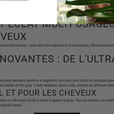
T ÉCLAT MULTI-USAGES
EVEUX
eau et les cheveux. Issues de notre expertise en éco-extraction, elles concentrent
NOVANTES : DE L'ULTR
e Précieuse Radiance (renforce et régénère), nos soins sont riches en composés pui
s laisser de film gras. L'Huile Radiance, quant à elle, renforce les défenses natur
IL ET POUR LES CHEVEUX
ortant un effet coup d'éclat et aidant à apaiser la peau. Pour les cheveux, nos hui
ropical Flowers".