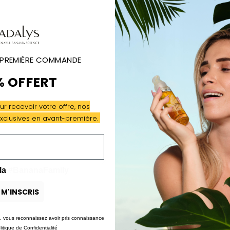
 PREMIÈRE COMMANDE
% OFFERT
r recevoir votre offre, nos
 exclusives en avant-première.
favorite
la
#BananaFamily
 M'INSCRIS
s, vous reconnaissez avoir pris connaissance
litique de Confidentialité