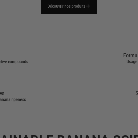
arrow_forward
Découvrir nos produits
Formul
active compounds
Usage 
es
S
banana ripeness