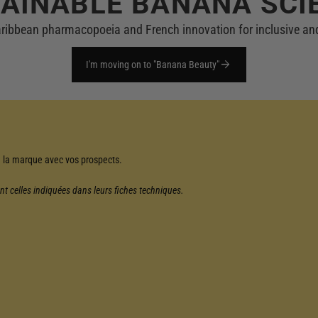
AINABLE BANANA SCI
aribbean pharmacopoeia and French innovation for inclusive and
arrow_forward
I'm moving on to "Banana Beauty"
de la marque avec vos prospects.
nt celles indiquées dans leurs fiches techniques.