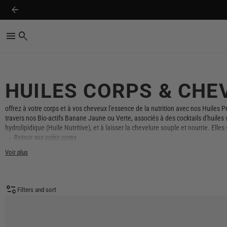
arrow_back
menu
search
HUILES CORPS & CHE
offrez à votre corps et à vos cheveux l'essence de la nutrition avec nos Huiles
travers nos Bio-actifs Banane Jaune ou Verte, associés à des cocktails d'huiles 
hydrolipidique (Huile Nutritive), et à laisser la chevelure souple et nourrie. Ell
→
Retour aux
soins corps
Voir plus
page_info
Filters and sort